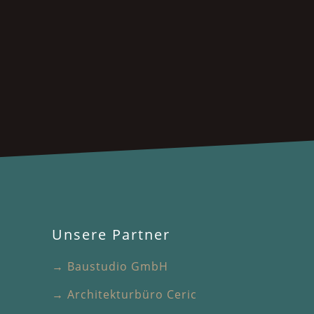
Unsere Partner
→ Baustudio GmbH
→ Architekturbüro Ceric