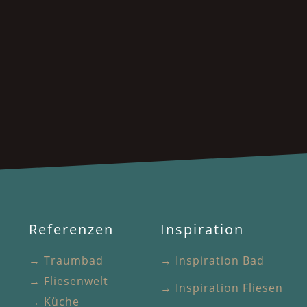
Referenzen
Inspiration
→ Traumbad
→ Inspiration Bad
→ Fliesenwelt
→ Inspiration Fliesen
→ Küche