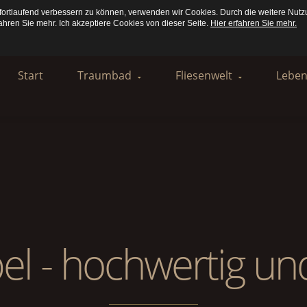
fortlaufend verbessern zu können, verwenden wir Cookies. Durch die weitere Nut
ahren Sie mehr. Ich akzeptiere Cookies von dieser Seite.
Hier erfahren Sie mehr.
Start
Traumbad
Fliesenwelt
Lebe
NEU : TRAUMBAD
Inspiration Fliesen
Inspi
Inspiration Bad
Bad
Refer
Referenzen Bad
Küche
Exklusive Badmöbel
Indoor
l - hochwertig und
Outdoor
Referenzen Fliesen